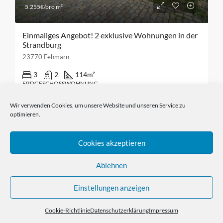
5.255€/pro m²
Einmaliges Angebot! 2 exklusive Wohnungen in der
Strandburg
23770 Fehmarn
3
2
114
m²
ERDGESCHOSSWOHNUNG
Wir verwenden Cookies, um unsere Website und unseren Service zu
Borsum Immobilien
2 Jahren gemeldet
optimieren.
Cookies akzeptieren
Einfach anrufen
04362/2623
Ablehnen
Einstellungen anzeigen
Impressum
Datenschutzerklärung
Cookie-Richtlinie (EU)
Cookie-Richtlinie
Datenschutzerklärung
Impressum