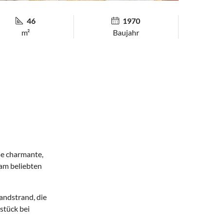
46
1970
m²
Baujahr
se charmante,
am beliebten
andstrand, die
stück bei