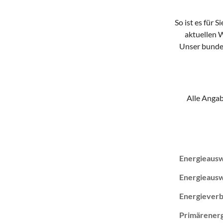
So ist es für 
aktuellen W
Unser bundes
Alle Angab
Energieausw
Energieauswe
Energiever
Primärenerg