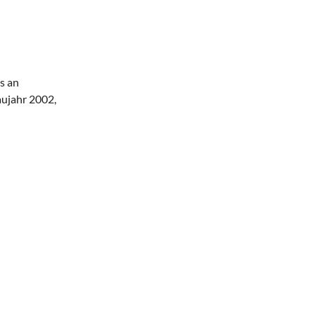
s an
aujahr 2002,