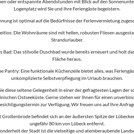
en oder entspannte Abendstunden mit Blick auf den Sonnenunter
Logenplatz wird Sie und Ihre Feriengäste begeistern.
nung ist optimal auf die Bedürfnisse der Ferienvermietung zugesc
eitlos: Die Wohnräume sind mit hellen, robusten Fliesen ausgestat
Strandurlauber.
 Bad: Das stilvolle Duschbad wurde bereits erneuert und holt das
Fläche heraus.
e Pantry: Eine funktionale Küchenzeile bietet alles, was Feriengäs
unkomplizierte Selbstverpflegung im Urlaub brauchen.
ie diese seltene Gelegenheit in einer der gefragtesten Lagen der s
inischen Ostseeküste. Gerne stehen wir Ihnen für einen unverbin
esichtigungstermin zur Verfügung. Wir freuen uns auf Ihre Anfrag
t Großenbrode befindet sich an der äußersten Spitze der Lübecker
ungefähr 80 km von Lübeck entfernt.
onderheit der Stadt ist die vielseitige und atemberaubende Lands