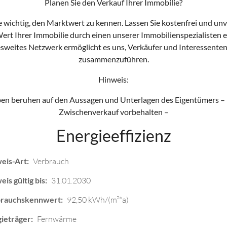
Planen Sie den Verkauf Ihrer Immobilie?
Sie wichtig, den Marktwert zu kennen. Lassen Sie kostenfrei und un
ert Ihrer Immobilie durch einen unserer Immobilienspezialisten e
weites Netzwerk ermöglicht es uns, Verkäufer und Interessente
zusammenzuführen.
Hinweis:
en beruhen auf den Aussagen und Unterlagen des Eigentümers –
Zwischenverkauf vorbehalten –
Energieeffizienz
eis-Art:
Verbrauch
is gültig bis:
31.01.2030
brauchskennwert:
92,50 kWh/(m²*a)
ieträger:
Fernwärme