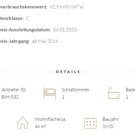
everbrauchskennwert:
92,5 kWh/(m²*a)
ienzklasse:
C
eis-Ausstellungsdatum:
06.01.2020
eis-Jahrgang:
ab Mai 2014
DETAILS
Anbieter ID
Schlafzimmer
Bad
BIH 532
1
1
Wohnfläche ca.
Baujahr
46 m²
1970