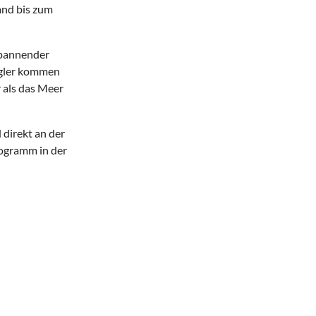
and bis zum
spannender
egler kommen
r als das Meer
 direkt an der
ogramm in der