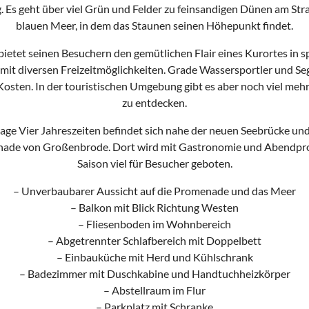
Es geht über viel Grün und Felder zu feinsandigen Dünen am Str
blauen Meer, in dem das Staunen seinen Höhepunkt findet.
bietet seinen Besuchern den gemütlichen Flair eines Kurortes in 
mit diversen Freizeitmöglichkeiten. Grade Wassersportler und S
 Kosten. In der touristischen Umgebung gibt es aber noch viel meh
zu entdecken.
age Vier Jahreszeiten befindet sich nahe der neuen Seebrücke und
ade von Großenbrode. Dort wird mit Gastronomie und Abendpr
Saison viel für Besucher geboten.
– Unverbaubarer Aussicht auf die Promenade und das Meer
– Balkon mit Blick Richtung Westen
– Fliesenboden im Wohnbereich
– Abgetrennter Schlafbereich mit Doppelbett
– Einbauküche mit Herd und Kühlschrank
– Badezimmer mit Duschkabine und Handtuchheizkörper
– Abstellraum im Flur
– Parkplatz mit Schranke