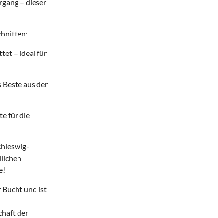
gang – dieser
hnitten:
tet – ideal für
 Beste aus der
te für die
chleswig-
dlichen
e!
 Bucht und ist
chaft der