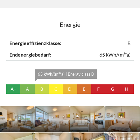
Energie
Energieeffizienzklasse:
B
Endenergiebedarf:
65 kWh/(m²*a)
65 kWh/(m²*a) | Energy class B
A+
A
B
C
D
E
F
G
H