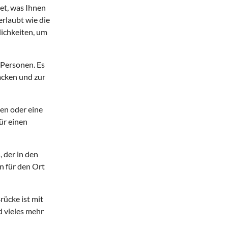
et, was Ihnen
erlaubt wie die
lichkeiten, um
r Personen. Es
acken und zur
en oder eine
ür einen
 der in den
n für den Ort
ücke ist mit
d vieles mehr