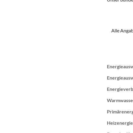
Alle Angab
Energieausw
Energieauswe
Energiever
Warmwasser 
Primärenerg
Heizenergi