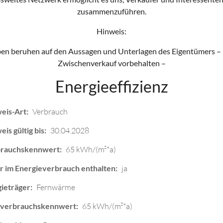
zusammenzuführen.
Hinweis:
en beruhen auf den Aussagen und Unterlagen des Eigentümers –
Zwischenverkauf vorbehalten –
Energieeffizienz
eis-Art:
Verbrauch
is gültig bis:
30.04.2028
brauchskennwert:
65 kWh/(m²*a)
im Energieverbrauch enthalten:
ja
ieträger:
Fernwärme
everbrauchskennwert:
65 kWh/(m²*a)