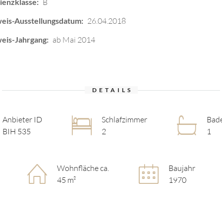
ienzklasse:
B
eis-Ausstellungsdatum:
26.04.2018
eis-Jahrgang:
ab Mai 2014
DETAILS
Anbieter ID
Schlafzimmer
Bad
BIH 535
2
1
Wohnfläche ca.
Baujahr
45 m²
1970