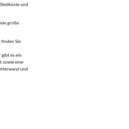
e Steilküste und
iele große
 finden Sie
 gibt es ein
t sowie eine
letterwand und