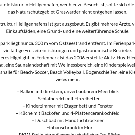
t die Natur in Heiligenhafen, wer hier zu Besuch ist, sollte sich di
das Naturschutzgebiet Graswarder nicht entgehen lassen.
struktur Heiligenhafens ist gut ausgebaut. Es gibt mehrere Ärzte, v
Einkaufsläden, eine Grund- und eine weiterführende Schule.
park liegt nur ca. 300 m vom Ostseestrand entfernt. Im Ferienpark
vielfältige Freizeiteinrichtungen und gastronomische Betriebe.
res Highlight im Ferienpark ist das 2006 erstellte Aktiv-Hus. Hier
 eine Saunalandschaft mit Wellnessbereich, eine Kinderspielwel
shalle für Beach-Soccer, Beach Volleyball, Bogenschießen, eine K
vieles mehr.
– Balkon mit direktem, unverbaubarem Meerblick
– Schlafbereich mit Einzelbetten
– Kinderzimmer mit Etagenbett und Fenster
– Küche mit Backofen und 4-Plattencerankochfeld
– Duschbad mit Handtuchtrockner
– Einbauschrank im Flur
– PKW-Stellplatz auf gemeinschaftlicher Freifläche