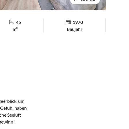
45
1970
m²
Baujahr
eerblick, um
s Gefühl haben
che Seeluft
tgewinn!