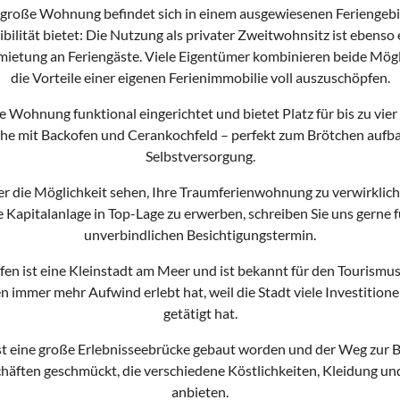
² große Wohnung befindet sich in einem ausgewiesenen Feriengebi
bilität bietet: Die Nutzung als privater Zweitwohnsitz ist ebenso 
mietung an Feriengäste. Viele Eigentümer kombinieren beide Mög
die Vorteile einer eigenen Ferienimmobilie voll auszuschöpfen.
ie Wohnung funktional eingerichtet und bietet Platz für bis zu vie
che mit Backofen und Cerankochfeld – perfekt zum Brötchen aufb
Selbstversorgung.
er die Möglichkeit sehen, Ihre Traumferienwohnung zu verwirklich
e Kapitalanlage in Top-Lage zu erwerben, schreiben Sie uns gerne f
unverbindlichen Besichtigungstermin.
fen ist eine Kleinstadt am Meer und ist bekannt für den Tourismus,
en immer mehr Aufwind erlebt hat, weil die Stadt viele Investitione
getätigt hat.
st eine große Erlebnisseebrücke gebaut worden und der Weg zur Br
häften geschmückt, die verschiedene Köstlichkeiten, Kleidung un
anbieten.