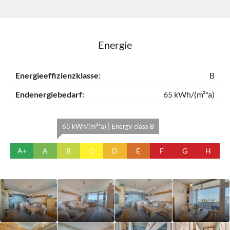
Energie
Energieeffizienzklasse:
B
Endenergiebedarf:
65 kWh/(m²*a)
65 kWh/(m²*a) | Energy class B
A+
A
B
C
D
E
F
G
H