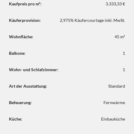
Kaufpreis pro m²:
3.333,33 €
Käuferprovision:
2,975% Käufercourtage inkl. MwSt.
Wohnfläche:
45 m²
Balkone:
1
Wohn- und Schlafzimmer:
1
Art der Ausstattung:
Standard
Befeuerung:
Fernwärme
Küche:
Einbauküche